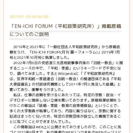
2023-01-29 20:00:00
「EN-ICHI FORUM（平和政策研究所）」掲載原稿
についてのご説明
2019年と2021年に「一般社団法人平和政策研究所」から原稿依
頼をうけ、「EN-ICHI FORUM(月刊 圓一フォーラム)」2019年7月
号と2021年10月号に執筆しました。
2022年7月8日の安倍晋三元首相銃撃事件後の「旧統一教会」に関
するニュースの中で、「平和・家庭」というキーワードで不安にな
り、調べてみました。するとWikipediaに「『平和政策研究所』
は、世界平和統一家庭連合（旧統一教会）の関連団体である『平和
大使協議会』の付設研究機関として2011年7月に発足した組織」と
書いてあり、衝撃をうけました。
私は、仕事の依頼を受けるにあたっては、特定の宗教・政治・イ
デオロギーに関係しない立場を貫いております。原稿執筆依頼をう
けたこの雑誌は「結婚・家庭・教育の政策情報誌」ということで、
多くの大学教員が執筆しており、内容に偏りはなく、宗教に関する
記述はまったくないため、特定の宗教団体が設立した機関であるこ
とに気づくことができませんでした。
この情報誌はWEB上に公開されておりましたので、このことに気
づく2022年8月まで、私の論考のWEBリンクを私のWEBページ上に