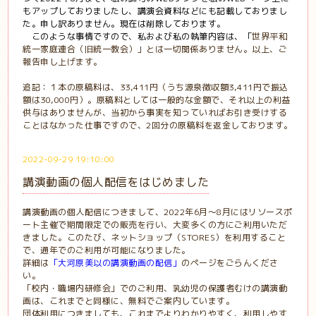
もアップしておりましたし、講演会資料などにも記載しておりまし
た。申し訳ありません。現在は削除しております。
このような事情ですので、私および私の執筆内容は、「
世界平和
統一家庭連合（旧統一教会）」とは一切関係ありません。以上、ご
報告申し上げます。
追記：１本の原稿料は、33,411円（うち源泉徴収額3,411円で振込
額は30,000円）。原稿料としては一般的な金額で、それ以上の利益
供与はありませんが、当初から事実を知っていればお引き受けする
ことはなかった仕事ですので、2回分の原稿料を返金しております。
2022-09-29 19:10:00
講演動画の個人配信をはじめました
講演動画の個人配信につきまして、2022年6月～8月にはリソースポ
ート主催で期間限定での販売を行い、大変多くの方にご利用いただ
きました。このたび、ネットショップ（STORES）を利用すること
で、通年でのご利用が可能になりました。
詳細は
「大河原美以の講演動画の配信」
のページをごらんくださ
い。
「校内・職場内研修会」でのご利用、乳幼児の保護者むけの講演動
画は、これまでと同様に、無料でご案内しています。
団体利用につきましても、これまでよりわかりやすく、利用しやす