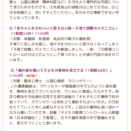
理士・公認心理師・精神科医など）の方がより専門的な内容につい
て学ぶためのものです。大河原美以の研修がはじめての方は、①と
②を視聴の上、③にすすんでください。③のみでは理解できない作
りとなっています。
④「赤ちゃんをかわいいと思えない時－子育て困難のメカニズム」
（
1
時間
26
分）1100円
（対象：保健師・助産師・乳幼児の親子の援助者）
子育てに苦しみを感じ、我が子をかわいいと思えなくなってしまう
「子育て困難」のメカニズムを解説しました。一部、「①感情コン
トロールの力はどのようにして育つのか」と共通の内容が含まれて
います。
⑥
「
親の話を聴いて子どもの事例を見立てる
（
1
時間48分）」
1100円
NEW!
（対象：臨床心理士・公認心理師・カウンセラー）
この講演動画は、カウンセラーが親面接の中でどのように話を聴
き、事例を見立てていくのかを、ていねいに解説したものです。特
定の療法や方法論を応用する前の段階の「そもそもこの事例で何が
起っていて、カウンセラーは何をどう援助すればいいのか」の方針
をたてていくために必要なスキルです。ご自分の事例を思い浮かべ
ながら聴いていただき、拙著「子どもの感情コントロールと心理臨
床（日本評論社）」で復習し、日々の臨床実践の中で意識化する
と、実力がつくことと思います。