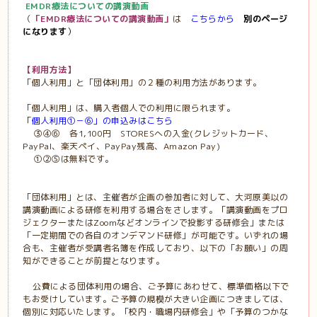
EMDR療法についての講演動画
（
「
EMDR療法についての講演動画」
は
こちらから
別のページ
になります
）
【利用方法】
「個人利用」と「団体利用」の２種の利用方法があります。
「個人利用」は、購入者個人での利用に限られます。
「個人利用①－⑥」の申込みはこちら
③④⑥ 各1,100円 STORESへの入金(
クレジットカード、
PayPal、楽天ペイ、PayPay残高、Amazon Pay)
①②⑤は無料です。
「団体利用」とは、主催者が企画の参加者に対して、大河原美以の
講演動画による研修を利用する場合をさします。「講演動画をプロ
ジェクターまたは
Zoom
などオンラインで投影する研修会」または
「一定期間での各自のオンデマンド研修」が可能です。いずれの場
合も、主催者が受講者名簿を作成しており、以下の「お願い」の周
知ができることが前提となります。
公費による団体利用の場合、ご予算にあわせて、標準価格以下で
もお受けしています。ご予算の規模が大きい企画につきましては、
個別に対応いたします。
「校内・職場内研修会」や「予算のつかな