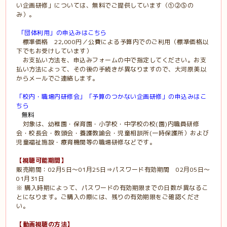
い企画研修」については、無料でご提供しています（
①②
⑤の
み）。
「団体利用」の申込みはこちら
標準価格 22,000円／公費による予算内でのご利用（標準価格以
下でもお受けしています）
お支払い方法を、申込みフォームの中で指定してください。お支
払い方法によって、その後の手続きが異なりますので、大河原美以
からメールでご連絡します。
「校内・職場内研修会」「予算のつかない企画研修」の申込みはこ
ちら
無料
対象は、幼稚園・保育園・小学校・中学校の校
(
園
)
内職員研修
会・校長会・教頭会・養護教諭会・児童相談所(一時保護所）および
児童福祉施設・療育機関等の職場研修などです。
【視聴可能期間】
販売期間：
02
月5日～
01
月
25
日
⇒
パスワード有効期間
02
月05日～
01
月
31
日
※
購入時期によって、パスワードの有効期限までの日数が異なるこ
とになります。ご購入の際には、残りの有効期限をご確認くださ
い。
【動画視聴の方法】