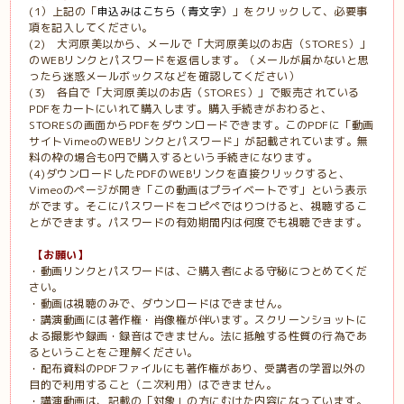
(1）上記の
「
申込みはこちら（青文字）
」をクリックして、必要事
項を記入してください。
(2)
大河原美以から、メールで「大河原美以のお店（
STORES
）」
の
WEB
リンクとパスワードを返信します。（メールが届かないと思
ったら迷惑メールボックスなどを確認してください）
(3)
各自で「大河原美以のお店（
STORES
）」で販売されている
PDF
をカートにいれて購入します。購入手続きがおわると、
STORES
の画面から
PDF
をダウンロードできます。このPDFに「動画
サイトVimeoのWEBリンクとパスワード」が記載されています。無
料の枠の場合も
0
円で購入するという手続きになります。
(4)
ダウンロードした
PDFの
WEB
リンクを直接クリックすると、
Vimeoのページが開き「この動画はプライベートです」という表示
がでます。そこにパスワードをコピペではりつけると、視聴するこ
とができます。パスワードの有効期間内は何度でも視聴できます。
【お願い】
・動画リンクとパスワードは、ご購入者による守秘につとめてくだ
さい。
・動画は視聴のみで、ダウンロードはできません。
・講演動画には著作権・肖像権が伴います。スクリーンショットに
よる撮影や録画・録音はできません。法に抵触する性質の行為であ
るということをご理解ください。
・配布資料の
PDF
ファイルにも著作権があり、受講者の学習以外の
目的で利用すること（二次利用）はできません。
・講演動画は、記載の「対象」の方にむけた内容になっています。