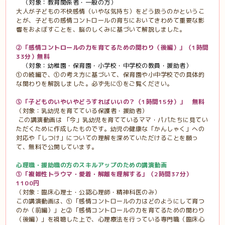
（対象：教育関係者・一般の方）
大人が子どもの不快感情（いやな気持ち）をどう扱うのかというこ
とが、子どもの感情コントロールの育ちにおいてきわめて重要な影
響をおよぼすことを、脳のしくみに基づいて解説しました。
②
「感情コントロールの力を育てるための関わり（後編）」（
1
時間
33
分）無料
（対象：幼稚園・保育園・小学校・中学校の教員・援助者）
①
の続編で、①の考え方に基づいて、保育園や小中学校での具体的
な関わりを解説しました。必ず先に
①
をご覧ください。
⑤「子どものいやいやどうすればいいの？（
1
時間
15
分）」 無料
（対象：乳幼児を育てている保護者・援助者）
この講演動画は 「今」乳幼児を育てているママ・パパたちに見てい
ただくために作成したものです。幼児の健康な「かんしゃく」への
対応や「しつけ」についての理解を深めていただけることを願っ
て、無料で公開しています。
心理職・援助職の方のスキルアップのための講演動画
③「複雑性トラウマ・愛着・解離を理解する」（
2
時間
37
分）
1100円
（対象：臨床心理士・公認心理師・精神科医のみ）
この講演動画は、
①
「感情コントロールの力はどのようにして育つ
のか（前編）」と
②
「感情コントロールの力を育てるための関わり
（後編）」を視聴した上で、心理療法を行っている専門職（臨床心