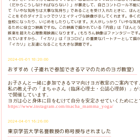
（だからこうしなければならない）」が暴走して、自己コントロール不能
て「いやな気持ちは大事な気持ち」であることを受け入れたときに、ほん
ことをそのダイナミックでクリエイティヴな映像が示してくれます。多く
登校になったり、いじめをしたりしています。大人がしっかり「いやな気
るために役立つ映画ですね。この映画で描かれている「内容」は「ほんと
娯楽を超えた心理教育映画になります。(もちろん映像はファンタジーですよ
れていますから、「イカリ」は「ヨコロビ」の重要なパートナーとして描
「イカリ」と友達になることも大きな課題です。
2024-05-01 18:20:00
おすすめ（子連れで参加できるママのためのヨガ教室）
お子さんと一緒に参加できるママ向けヨガ教室のご案内です
私の教え子の「まちゃさん（臨床心理士・公認心理師）」が
で開催しています。
ヨガは心と身体に目をむけて自分を安定させていくためにと
https://www.instagram.com/macha_mamma_yoga/
2024-04-01 16:26:00
東京学芸大学名誉教授の称号授与されました