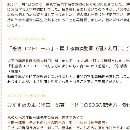
2024年4月1日づけで、東京学芸大学名誉教授の称号をいただきました。3
に東京学芸大学を訪問しました。桜を楽しみにしていたのですが、バス停
な桜も老木のため姿を消しておりました。時の流れを感じた次第ですが、
持のための重要な再生であるということを再確認しました。若い世代が安
のです。
2023-10-29 12:42:00
「感情コントロール」に関する講演動画（個人利用）、
以下の講演動画の個人利用に関しまして、2023年11月より無料としました
「①感情コントロールの力はどのようにして育つのか（前編）」「②
感情
（後編）」
動画作成から時間が経過していることと、昨今の物価高騰を考慮しました
ありませんが、より利用しやすくなるということで、ご理解ください。
2023-04-14 15:27:00
おすすめの本（半田一郎著：子どものSOSの聴き方・受
私の友人の半田一郎先生の新著、おすすめです。
半田一郎著 子どものSOSの聴き方・受け止め方（金子書房）
子どもの自傷行為などに対して、具体的にどんなふうに声をかけたらよい