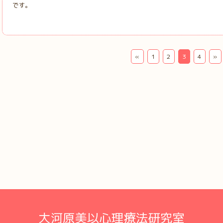
です。
«
1
2
3
4
»
大河原美以心理療法研究室