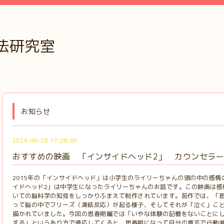
法研究室
お知らせ
2024-08-28 17:28:00
おすすめの映画 「インサイドヘッド2」 カウンセラ
2015年の「インサイドヘッド」は小学生のライリーちゃんの頭の中の感
イドヘッド2」は中学生になったライリーちゃんのお話です。この映画は感
いての脳科学の知見をしっかりふまえて制作されています。前作では、「
って脳の中でフリーズ（凍結反応）が起る様子、そしてそれが「泣く」こ
描かれていました。今回の思春期編では「いやな体験の記憶をないことに
する」というあり方で適応してくると、思春期になって自分の意志で行動