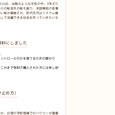
月29日、台風のような天気の中、3年ぶり
からの桜並木の桜も減り、本部棟前の見事
若い桜が植樹され、世代交代はシステム維
心して活躍できる社会を作っていきたいも
無料にしました
。
コントロールの力を育てるための関わり
。これまで有料で購入された方には申し訳
け止め方）
のか、日常の学校現場でのハウツーが満載