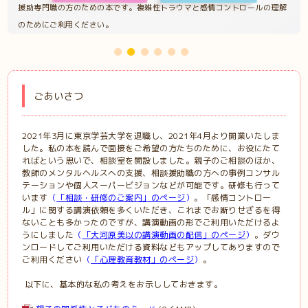
援助専門職の方のための本です。複雑性トラウマと感情コントロールの理解
のためにご利用ください。
ごあいさつ
2021年3月に東京学芸大学を退職し、2021年4月より開業いたしま
した。私の本を読んで面接をご希望の方たちのために、お役にたて
ればという思いで、相談室を開設しました。親子のご相談のほか、
教師のメンタルヘルスへの支援、相談援助職の方への事例コンサル
テーションや個人スーパービジョンなどが可能です。研修も行って
います
（
「相談・研修のご案内」のページ
）
。「感情コントロー
ル」に関する講演依頼を多くいただき、これまでお断りせざるを得
ないことも多かったのですが、講演動画の形でご利用いただけるよ
うにしました
（
「大河原美以の講演動画の配信」のページ
）
。ダウ
ンロードしてご利用いただける資料などもアップしてありますので
ご利用ください
（
「心理教育教材」のページ
）
。
以下に、基本的な私の考えをお示ししておきます。