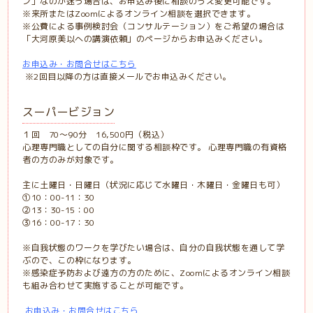
ン」なのか迷う場合は、お申込み後に相談のうえ変更可能です。
※来所またはZoomによるオンライン相談を選択できます。
※公費による事例検討会（コンサルテーション）をご希望の場合は
「大河原美以への講演依頼」のページからお申込みください。
お申込み・お問合せはこちら
※2回目以降の方は直接メールでお申込みください。
スーパービジョン
１回 70～90分 16,500円（税込）
心理専門職としての自分に関する相談枠です。 心理専門職の有資格
者の方のみが対象です。
主に土曜日・日曜日（状況に応じて水曜日・木曜日・金曜日も可）
①10：00-11：30
②13：30-15：00
③16：00-17：30
※自我状態のワークを学びたい場合は、自分の自我状態を通して学
ぶので、この枠になります。
※感染症予防および遠方の方のために、Zoomによるオンライン相談
も組み合わせて実施することが可能です。
お申込み・お問合せはこちら