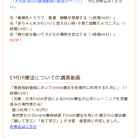
「
大河原美以の講演動画の配信のページ
」
からお申込みくださ
い。
③「複雑性トラウマ・愛着・解離を理解する（2時間36分）」
④「赤ちゃんをかわいいと思えない時ｰ子育て困難のメカニズム（1
時間26分）」
⑥「親の話を聴いて子どもの事例を見立てる（1時間48分）」
NEW！
EMDR療法についての講演動画
「教育相談領域においてEMDR療法を効果的に利用するために」（
1
時間54分）
（対象：
日本EMDR学会によるEMDR療法の公式トレーニングを受講
済みの専門家のみ）
個人利用（
1,100
円）
専門家むけのEMDR事例研修『EMDR療法を用いた親子の心理治療
「聞いて学ぶ」「見て学ぶ」』の予習・復習用に作成しました。
お申込はこちら