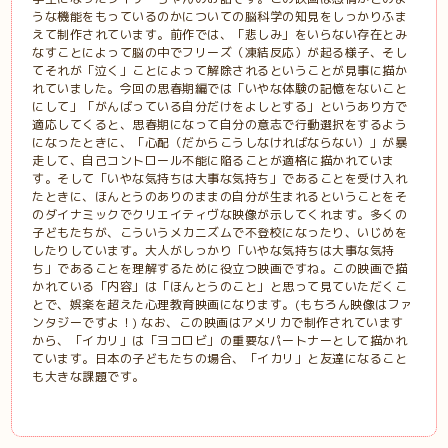
うな機能をもっているのかについての脳科学の知見をしっかりふま
えて制作されています。前作では、「悲しみ」をいらない存在とみ
なすことによって脳の中でフリーズ（凍結反応）が起る様子、そし
てそれが「泣く」ことによって解除されるということが見事に描か
れていました。今回の思春期編では「いやな体験の記憶をないこと
にして」「がんばっている自分だけをよしとする」というあり方で
適応してくると、思春期になって自分の意志で行動選択をするよう
になったときに、「心配（だからこうしなければならない）」が暴
走して、自己コントロール不能に陥ることが適格に描かれていま
す。そして「いやな気持ちは大事な気持ち」であることを受け入れ
たときに、ほんとうのありのままの自分が生まれるということをそ
のダイナミックでクリエイティヴな映像が示してくれます。多くの
子どもたちが、こういうメカニズムで不登校になったり、いじめを
したりしています。大人がしっかり「いやな気持ちは大事な気持
ち」であることを理解するために役立つ映画ですね。この映画で描
かれている「内容」は「ほんとうのこと」と思って見ていただくこ
とで、娯楽を超えた心理教育映画になります。(もちろん映像はファ
ンタジーですよ！) なお、この映画はアメリカで制作されています
から、「イカリ」は「ヨコロビ」の重要なパートナーとして描かれ
ています。日本の子どもたちの場合、「イカリ」と友達になること
も大きな課題です。