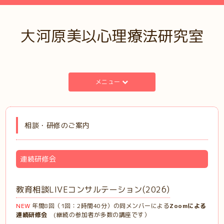
大河原美以心理療法研究室
メニュー
相談・研修のご案内
連続研修会
教育相談LIVEコンサルテーション(2026)
NEW
年間8回（1回：2時間40分）の同メンバーによる
Zoomによる
連続研修会
(継続の参加者が多数の講座です）