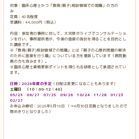
対象：臨床心理士かつ「教育(親子)相談領域での現職」の方の
み
定員：40名程度
受講料：44,000円（税込）
内容：参加者の事例に対して、大河原がライブでコンサルテーショ
ンを行い、事例提供者が、今後の面接の指針を得ることを目的とし
た講座です。
※「教育(親子)相談領域での現職」とは「親子の心理的問題の解決
のために面接を行う職」についている方を意味しています（病院勤
務の方も含みます）。
※臨床心理士資格更新ポイントを得られる研修として承認されてい
ます。
日時：2026年度の予定
（日程は変更になることもあります）
土曜日 （10：00-12：40）
05/23 06/27 07/25 09/26 10/24 11/28 01/23
02/27
お申込み締切：2026年5月10日 （⇒4月30日定員となりましたので
閉めきりとなりました）